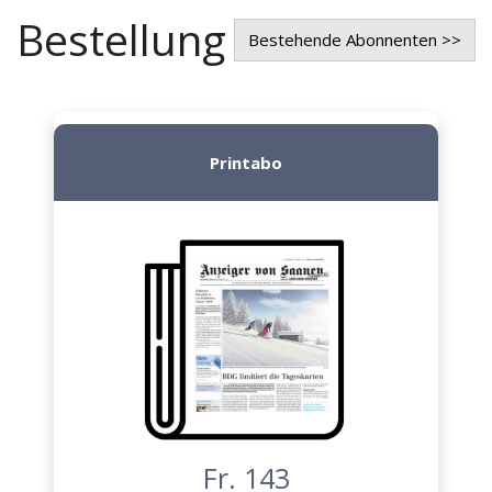
Bestellung
Bestehende Abonnenten >>
Printabo
Fr. 143