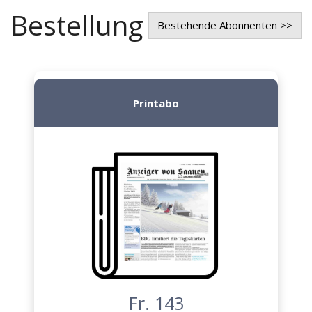
Bestellung
Bestehende Abonnenten >>
Printabo
Fr. 143