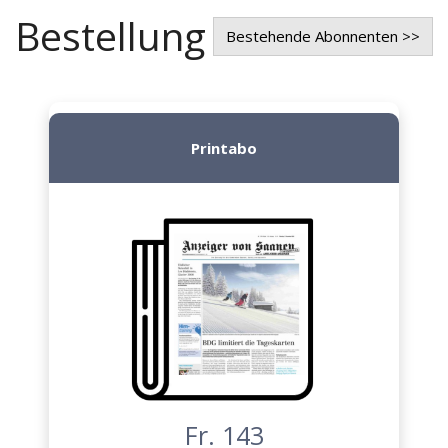
Bestellung
Bestehende Abonnenten >>
Printabo
Fr. 143