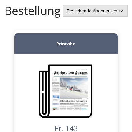
Bestellung
Bestehende Abonnenten >>
Printabo
Fr. 143