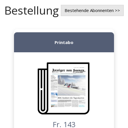
Bestellung
Bestehende Abonnenten >>
Printabo
Fr. 143