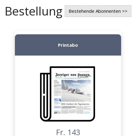
Bestellung
Bestehende Abonnenten >>
Printabo
Fr. 143