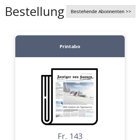
Bestellung
Bestehende Abonnenten >>
Printabo
Fr. 143