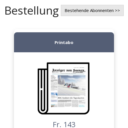
Bestellung
Bestehende Abonnenten >>
Printabo
Fr. 143