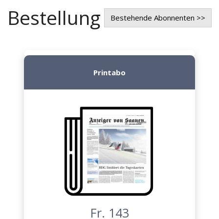
Bestellung
Bestehende Abonnenten >>
Printabo
Fr. 143