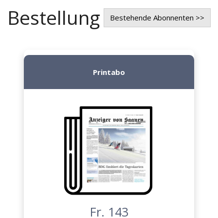
Bestellung
Bestehende Abonnenten >>
Printabo
Fr. 143