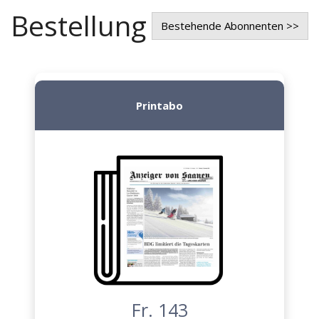
Bestellung
Bestehende Abonnenten >>
Printabo
Fr. 143