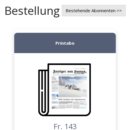
Bestellung
Bestehende Abonnenten >>
Printabo
Fr. 143