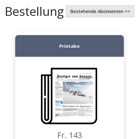
Bestellung
Bestehende Abonnenten >>
Printabo
Fr. 143