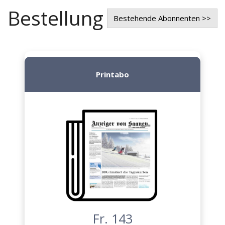
Bestellung
Bestehende Abonnenten >>
Printabo
Fr. 143