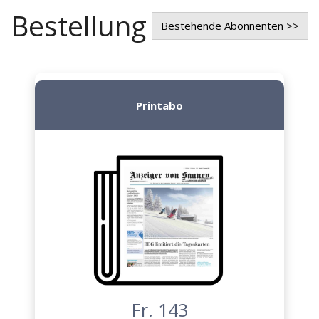
Bestellung
Bestehende Abonnenten >>
Printabo
Fr. 143