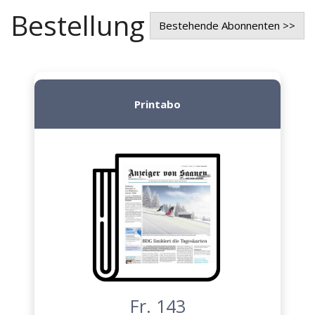
Bestellung
Bestehende Abonnenten >>
Printabo
Fr. 143