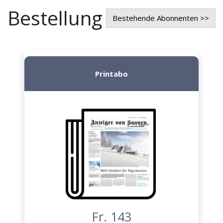
Bestellung
Bestehende Abonnenten >>
Printabo
Fr. 143