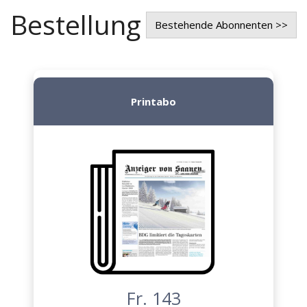
Bestellung
Bestehende Abonnenten >>
Printabo
Fr. 143