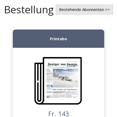
Bestellung
Bestehende Abonnenten >>
Printabo
Fr. 143