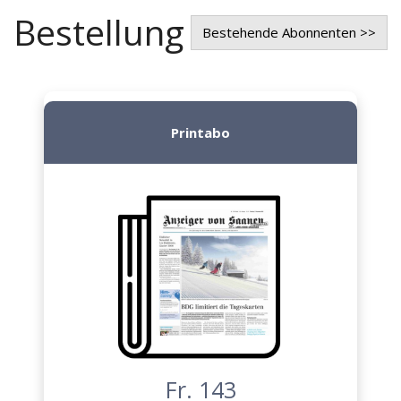
Bestellung
Bestehende Abonnenten >>
Printabo
Fr. 143