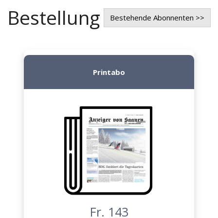
Bestellung
Bestehende Abonnenten >>
Printabo
Fr. 143