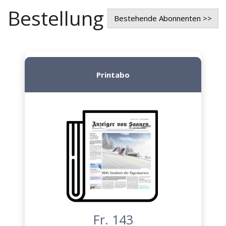
Bestellung
Bestehende Abonnenten >>
Printabo
Fr. 143