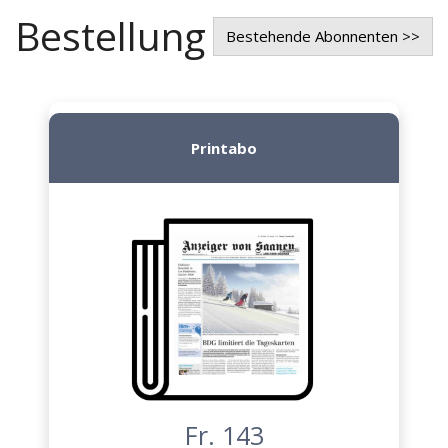
Bestellung
Bestehende Abonnenten >>
Printabo
Fr. 143