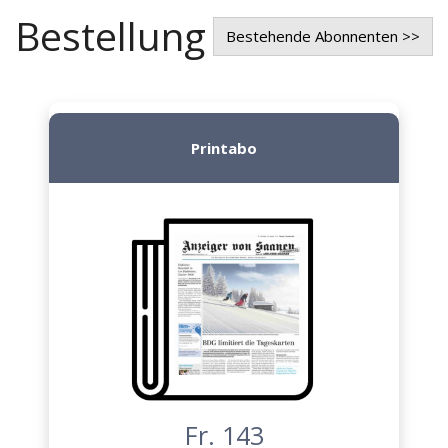
Bestellung
Bestehende Abonnenten >>
Printabo
Fr. 143