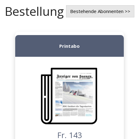
Bestellung
Bestehende Abonnenten >>
Printabo
Fr. 143