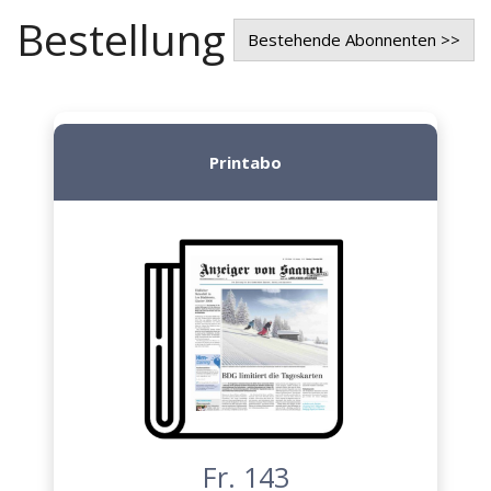
Bestellung
Bestehende Abonnenten >>
Printabo
Fr. 143