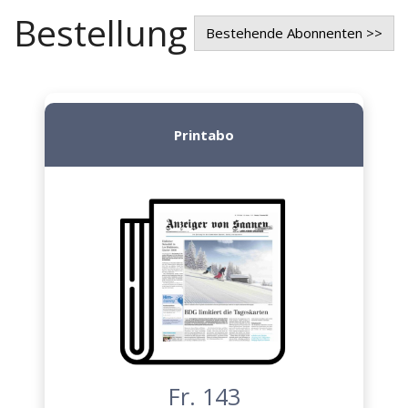
Bestellung
Bestehende Abonnenten >>
Printabo
Fr. 143