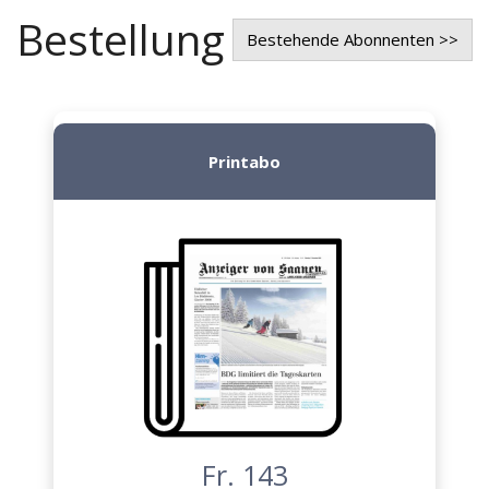
Bestellung
Bestehende Abonnenten >>
Printabo
Fr. 143