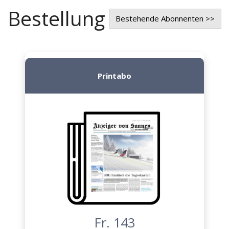
Bestellung
Bestehende Abonnenten >>
Printabo
Fr. 143