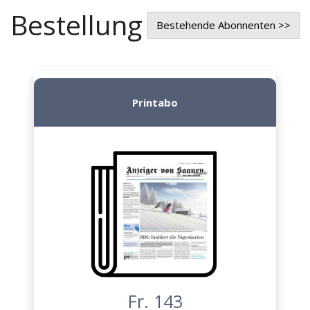
Bestellung
Bestehende Abonnenten >>
Printabo
Fr. 143