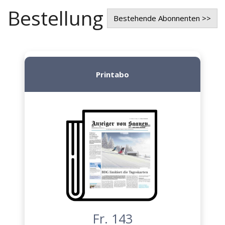
Bestellung
Bestehende Abonnenten >>
Printabo
Fr. 143