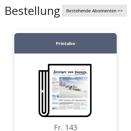
Bestellung
Bestehende Abonnenten >>
Printabo
Fr. 143