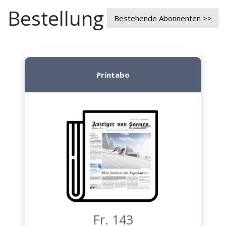
Bestellung
Bestehende Abonnenten >>
Printabo
Fr. 143