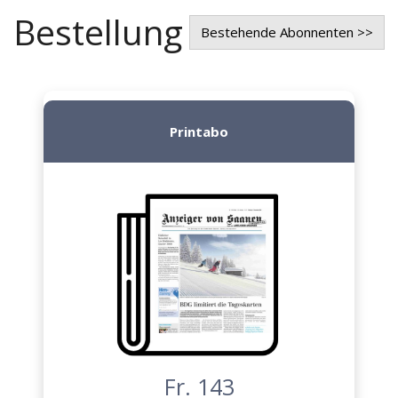
Bestellung
Bestehende Abonnenten >>
Printabo
Fr. 143