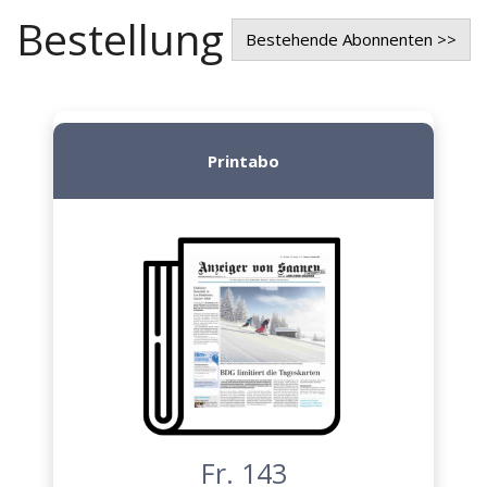
Bestellung
Bestehende Abonnenten >>
Printabo
Fr. 143