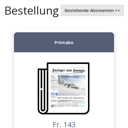
Bestellung
Bestehende Abonnenten >>
Printabo
Fr. 143