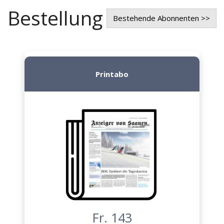
Bestellung
Bestehende Abonnenten >>
Printabo
Fr. 143