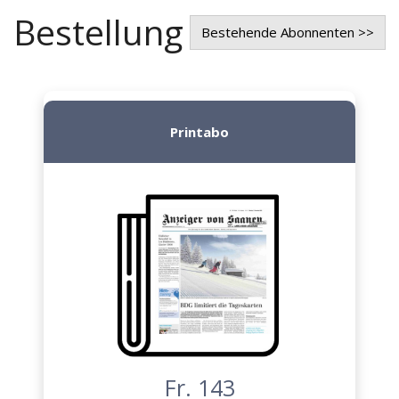
Bestellung
Bestehende Abonnenten >>
Printabo
Fr. 143