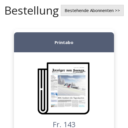
Bestellung
Bestehende Abonnenten >>
Printabo
Fr. 143