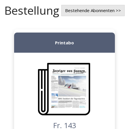
Bestellung
Bestehende Abonnenten >>
Printabo
Fr. 143