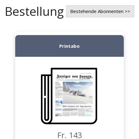
Bestellung
Bestehende Abonnenten >>
Printabo
Fr. 143