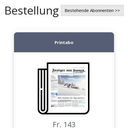
Bestellung
Bestehende Abonnenten >>
Printabo
Fr. 143