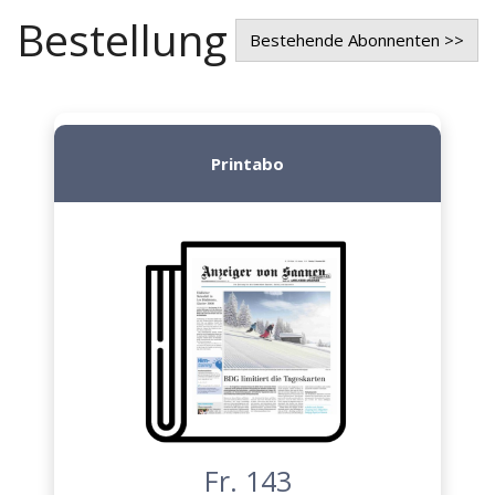
Bestellung
Bestehende Abonnenten >>
Printabo
Fr. 143