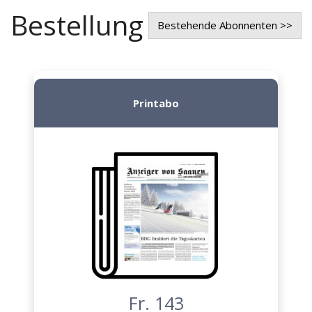
Bestellung
Bestehende Abonnenten >>
Printabo
Fr. 143