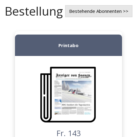
Bestellung
Bestehende Abonnenten >>
Printabo
Fr. 143