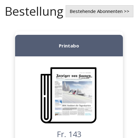
Bestellung
Bestehende Abonnenten >>
Printabo
Fr. 143