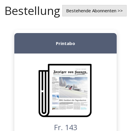
Bestellung
Bestehende Abonnenten >>
Printabo
Fr. 143