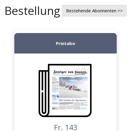
Bestellung
Bestehende Abonnenten >>
Printabo
Fr. 143