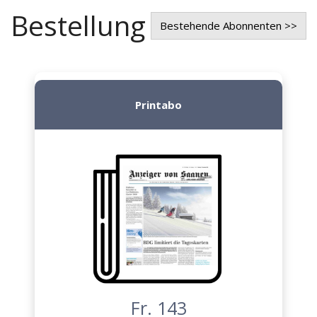
Bestellung
Bestehende Abonnenten >>
Printabo
Fr. 143