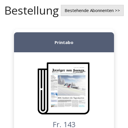
Bestellung
Bestehende Abonnenten >>
Printabo
Fr. 143